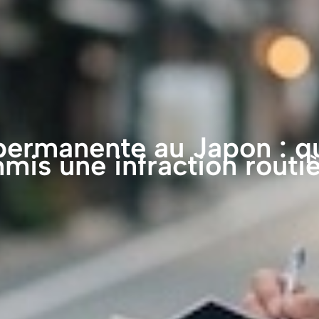
rmanente au Japon : que
mis une infraction routiè