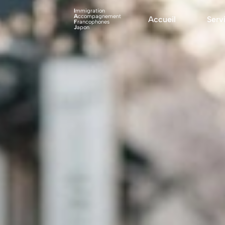
I
mmigration
A
ccompagnement
Accueil
Serv
F
rancophones
J
apon