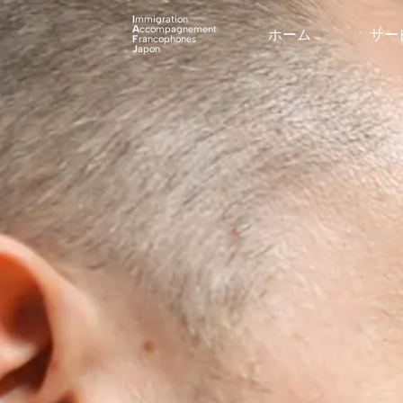
I
mmigration
A
ccompagnement
ホーム
サー
F
rancophones
J
apon