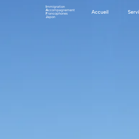
I
mmigration
A
ccompagnement
Accueil
Serv
F
rancophones
J
apon